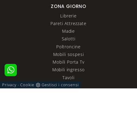
ZONA GIORNO
Librerie
Pareti Attrezzate
Madie
Salotti
Poltroncine
Mobili sospesi
Mobili Porta Tv
Mobili ingresso
Tavoli
Privacy
Cookie
Gestisci i consensi
Sedie
-
ZONA NOTTE
Letti
Comodini
Letti a scomparsa
Armadi