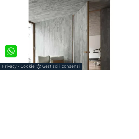
Privacy
Cookie
Gestisci i consensi
-
MATERICA FILOMURO
Se desideri porte per interni a filo muro design, clicca
e scopri il modello in alluminio Materica Filomuro di
ADL!