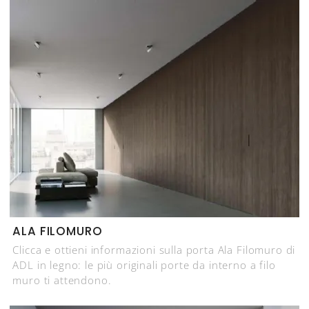
ALA FILOMURO
Clicca e ottieni informazioni sulla porta Ala Filomuro di
ADL in legno: le più originali porte da interno a filo
muro ti attendono.