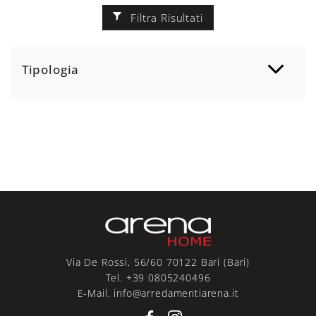
Filtra Risultati
Tipologia
Via De Rossi, 56/60 70122 Bari (Bari)
Tel. +39 0805240496
E-Mail. info@arredamentiarena.it