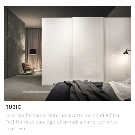
RUBIC
Ecco qui l'armadio Rubic in laccato lucido di Alf Da
Frè! Un ricco catalogo di armadi a muro con ante
scorrevoli.