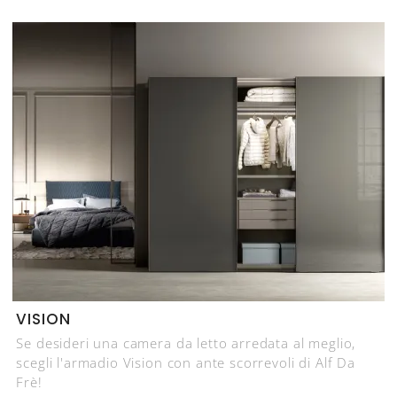
VISION
Se desideri una camera da letto arredata al meglio,
scegli l'armadio Vision con ante scorrevoli di Alf Da
Frè!