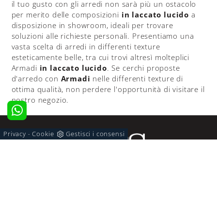
il tuo gusto con gli arredi non sarà più un ostacolo
per merito delle composizioni
in laccato lucido
a
disposizione in showroom, ideali per trovare
soluzioni alle richieste personali. Presentiamo una
vasta scelta di arredi in differenti texture
esteticamente belle, tra cui trovi altresì molteplici
Armadi
in laccato lucido
. Se cerchi proposte
d'arredo con
Armadi
nelle differenti texture di
ottima qualità, non perdere l'opportunità di visitare il
nostro negozio.
Privacy
Cookie
Gestisci i consensi
-
Via De Rossi, 56/60 70122 Bari (Bari)
Tel. +39 0805240496
E-Mail. info@arredamentiarena.it