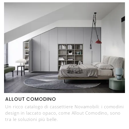
ALLOUT COMODINO
Un ricco catalogo di cassettiere Novamobili: i comodini
design in laccato opaco, come Allout Comodino, sono
tra le soluzioni più belle.