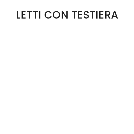
LETTI CON TESTIERA