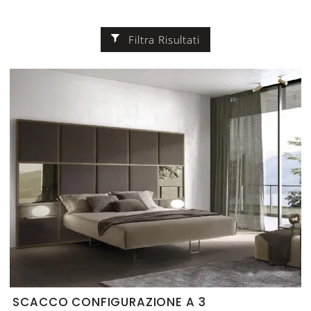
Filtra Risultati
SCACCO CONFIGURAZIONE A 3