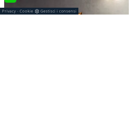
Privacy
Cookie
Gestisci i consensi
-
GRAFICA
Clicca e scopri la madia Grafica Pianca: se cerchi
mobili in legno per stanze moderne, questa è la scelta
ideale per te!
Marca