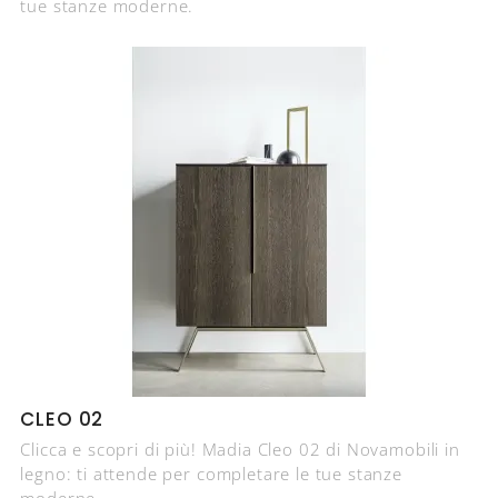
tue stanze moderne.
CLEO 02
Clicca e scopri di più! Madia Cleo 02 di Novamobili in
legno: ti attende per completare le tue stanze
moderne.