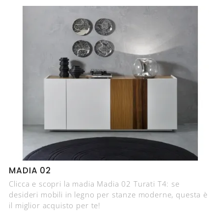
MADIA 02
Clicca e scopri la madia Madia 02 Turati T4: se
desideri mobili in legno per stanze moderne, questa è
il miglior acquisto per te!