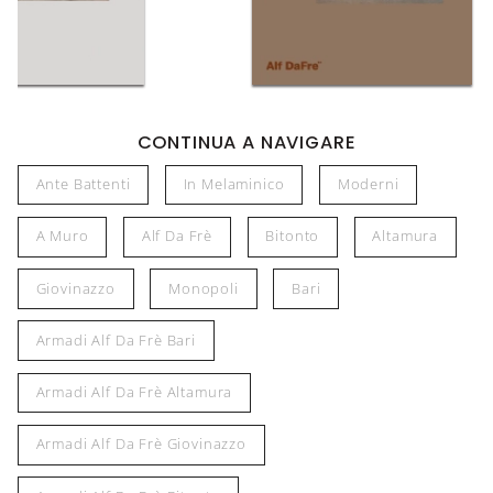
CONTINUA A NAVIGARE
Ante Battenti
In Melaminico
Moderni
A Muro
Alf Da Frè
Bitonto
Altamura
Giovinazzo
Monopoli
Bari
Armadi Alf Da Frè Bari
Armadi Alf Da Frè Altamura
Armadi Alf Da Frè Giovinazzo