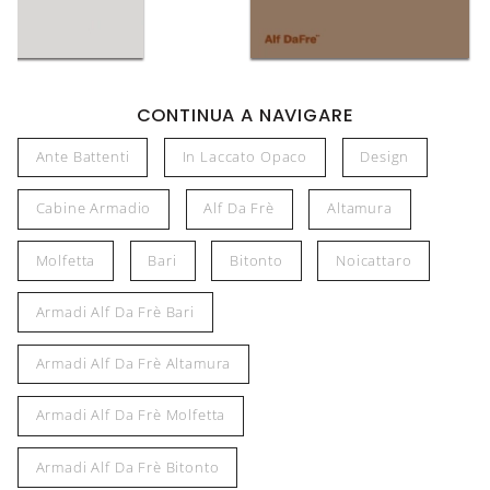
CONTINUA A NAVIGARE
Ante Battenti
In Laccato Opaco
Design
Cabine Armadio
Alf Da Frè
Altamura
Molfetta
Bari
Bitonto
Noicattaro
Armadi Alf Da Frè Bari
Armadi Alf Da Frè Altamura
Armadi Alf Da Frè Molfetta
Armadi Alf Da Frè Bitonto