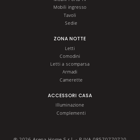
Mobili ingresso
Tavoli
Sedie
ZONA NOTTE
Letti
Comodini
Letti a scomparsa
Armadi
Camerette
ACCESSORI CASA
Illuminazione
Complementi
® 2026 Arena Home S.r.l. - P.IVA 08570770720