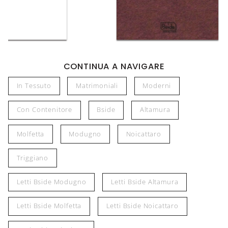
CONTINUA A NAVIGARE
In Tessuto
Matrimoniali
Moderni
Con Contenitore
Bside
Altamura
Molfetta
Modugno
Noicattaro
Triggiano
Letti Bside Modugno
Letti Bside Altamura
Letti Bside Molfetta
Letti Bside Noicattaro