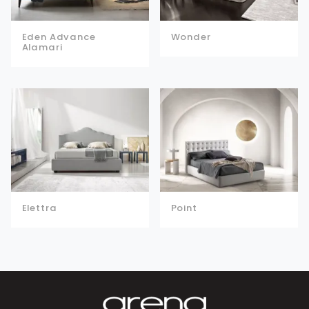
Eden Advance
Wonder
Alamari
Elettra
Point