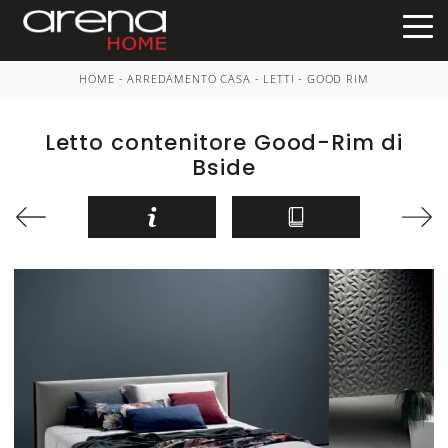
HOME
-
ARREDAMENTO CASA
-
LETTI
-
GOOD RIM
Letto contenitore Good-Rim di
Bside