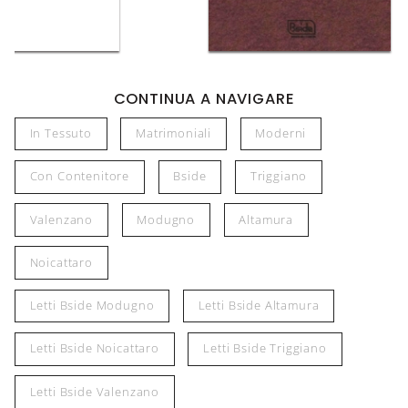
CONTINUA A NAVIGARE
In Tessuto
Matrimoniali
Moderni
Con Contenitore
Bside
Triggiano
Valenzano
Modugno
Altamura
Noicattaro
Letti Bside Modugno
Letti Bside Altamura
Letti Bside Noicattaro
Letti Bside Triggiano
Letti Bside Valenzano