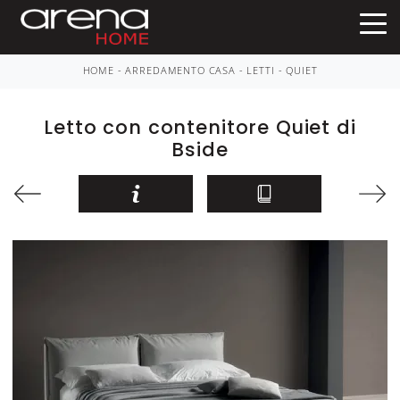
HOME
-
ARREDAMENTO CASA
-
LETTI
-
QUIET
Letto con contenitore Quiet di
Bside