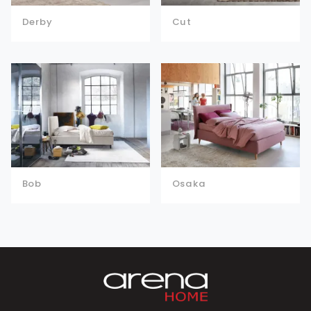
Derby
Cut
Bob
Osaka