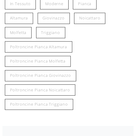
In Tessuto
Moderne
Pianca
Altamura
Giovinazzo
Noicattaro
Molfetta
Triggiano
Poltroncine Pianca Altamura
Poltroncine Pianca Molfetta
Poltroncine Pianca Giovinazzo
Poltroncine Pianca Noicattaro
Poltroncine Pianca Triggiano