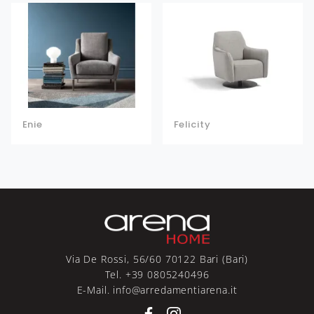
Enie
Felicity
Via De Rossi, 56/60 70122 Bari (Bari)
Tel. +39 0805240496
E-Mail. info@arredamentiarena.it