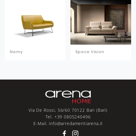
Namy
Space Vision
Via De Rossi, 56/60 70122 Bari (Bari)
Tel. +39 0805240496
E-Mail. info@arredamentiarena.it