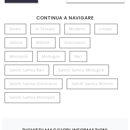
CONTINUA A NAVIGARE
Divani
In Tessuto
Moderni
Lineari
Samoa
Bitonto
Giovinazzo
Monopoli
Modugno
Bari
Salotti Samoa Bari
Salotti Samoa Modugno
Salotti Samoa Giovinazzo
Salotti Samoa Bitonto
Salotti Samoa Monopoli