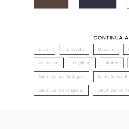
CONTINUA A
Divani
In Tessuto
Moderni
Valenzano
Triggiano
Bitonto
Salotti Samoa Modugno
Salotti Samoa B
Salotti Samoa Triggiano
Salotti Samoa V