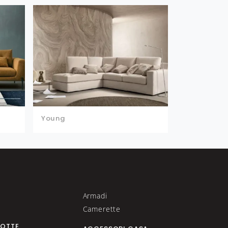
Young
Armadi
Camerette
NOTTE