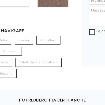
 NAVIGARE
Ho pr
Relax
Samoa
Noicattaro
Modugno
itonto
Salotti Samoa Noicattaro
alenzano
POTREBBERO PIACERTI ANCHE