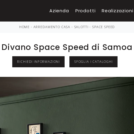
Azienda
Prodotti
Realizzazioni
HOME
-
ARREDAMENTO CASA
-
SALOTTI
-
SPACE SPEED
Divano Space Speed di Samoa
RICHIEDI INFORMAZIONI
SFOGLIA I CATALOGHI