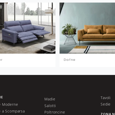
er
Dafne
NE
Tavoli
Madie
Sedie
e Moderne
Salotti
e a Scomparsa
Poltroncine
ZONA 