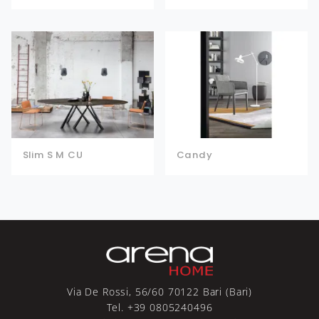
Slim S M CU
Candy
Via De Rossi, 56/60 70122 Bari (Bari)
Tel. +39 0805240496