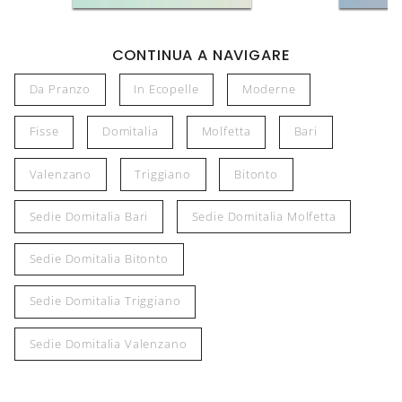
CONTINUA A NAVIGARE
Da Pranzo
In Ecopelle
Moderne
Fisse
Domitalia
Molfetta
Bari
Valenzano
Triggiano
Bitonto
Sedie Domitalia Bari
Sedie Domitalia Molfetta
Sedie Domitalia Bitonto
Sedie Domitalia Triggiano
Sedie Domitalia Valenzano