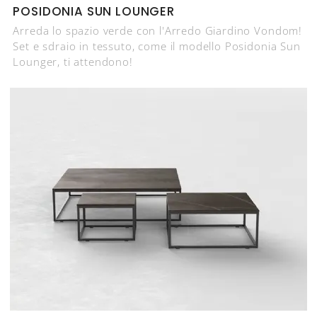
POSIDONIA SUN LOUNGER
Arreda lo spazio verde con l'Arredo Giardino Vondom!
Set e sdraio in tessuto, come il modello Posidonia Sun
Lounger, ti attendono!