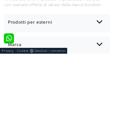
con svariate offerte di sdraio della marca Vondom.
Prodotti per esterni
Marca
Privacy
Cookie
Gestisci i consensi
-
Materiale
I più visti a :