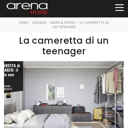
HOME
-
AZIENDA
-
NEWS & EVENTI
-
LA CAMERETTA DI
UN TEENAGER
La cameretta di un
teenager