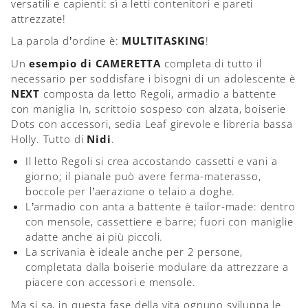
versatili e capienti: sì a letti contenitori e pareti
attrezzate!
La parola d’ordine è:
MULTITASKING
!
Un
esempio di CAMERETTA
completa di tutto il
necessario per soddisfare i bisogni di un adolescente è
NEXT
composta da letto Regoli, armadio a battente
con maniglia In, scrittoio sospeso con alzata, boiserie
Dots con accessori, sedia Leaf girevole e libreria bassa
Holly. Tutto di
Nidi
.
Il letto Regoli si crea accostando cassetti e vani a
giorno; il pianale può avere ferma-materasso,
boccole per l’aerazione o telaio a doghe.
L’armadio con anta a battente è tailor-made: dentro
con mensole, cassettiere e barre; fuori con maniglie
adatte anche ai più piccoli.
La scrivania è ideale anche per 2 persone,
completata dalla boiserie modulare da attrezzare a
piacere con accessori e mensole.
Ma si sa, in questa fase della vita ognuno sviluppa le