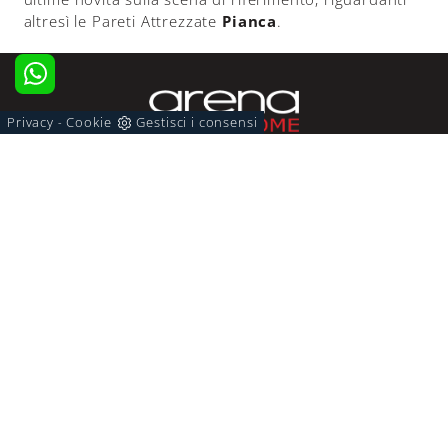
altresì le Pareti Attrezzate
Pianca
.
Privacy
Cookie
Gestisci i consensi
-
Via De Rossi, 56/60 70122 Bari (Bari)
Tel. +39 0805240496
E-Mail. info@arredamentiarena.it
CUCINE
Cucine Moderne
Cucine a Scomparsa
ZONA GIORNO
Librerie
Pareti Attrezzate