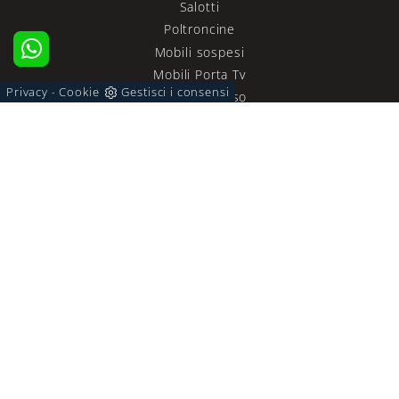
Salotti
Poltroncine
Mobili sospesi
Mobili Porta Tv
Privacy
Cookie
Gestisci i consensi
-
Mobili ingresso
Tavoli
Sedie
ZONA NOTTE
Letti
Comodini
Letti a scomparsa
Armadi
Camerette
ACCESSORI CASA
Illuminazione
Complementi