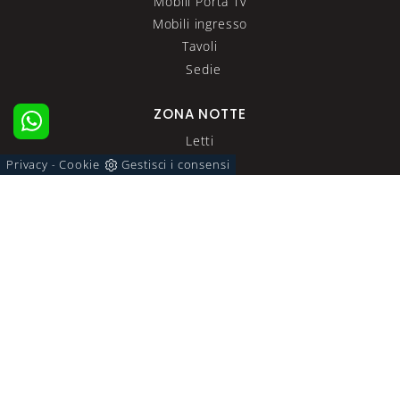
Mobili Porta Tv
Mobili ingresso
Tavoli
Sedie
ZONA NOTTE
Letti
Comodini
Privacy
Cookie
Gestisci i consensi
-
Letti a scomparsa
Armadi
Camerette
ACCESSORI CASA
Illuminazione
Complementi