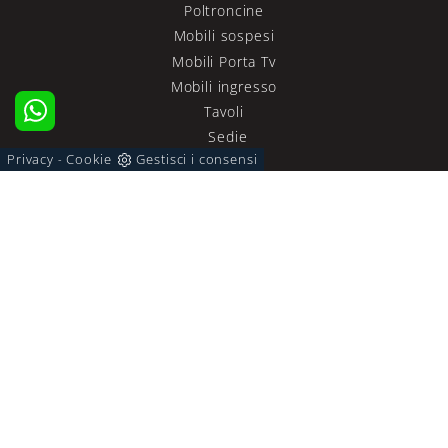
Poltroncine
Mobili sospesi
Mobili Porta Tv
Mobili ingresso
Tavoli
Sedie
Privacy
Cookie
Gestisci i consensi
-
ZONA NOTTE
Letti
Comodini
Letti a scomparsa
Armadi
Camerette
ACCESSORI CASA
Illuminazione
Complementi