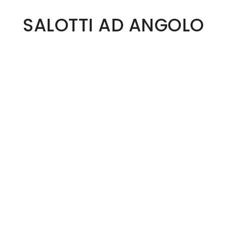
SALOTTI AD ANGOLO