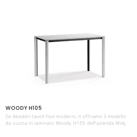
WOODY H105
Se desideri tavoli fissi moderni, ti offriamo il modello
da cucina in laminato Woody H105 dell'azienda Midj.