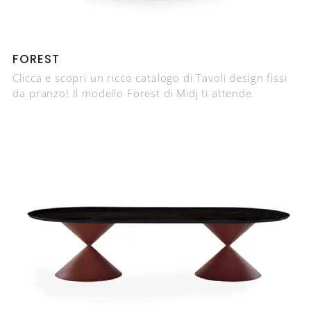
FOREST
Clicca e scopri un ricco catalogo di Tavoli design fissi
da pranzo! Il modello Forest di Midj ti attende.