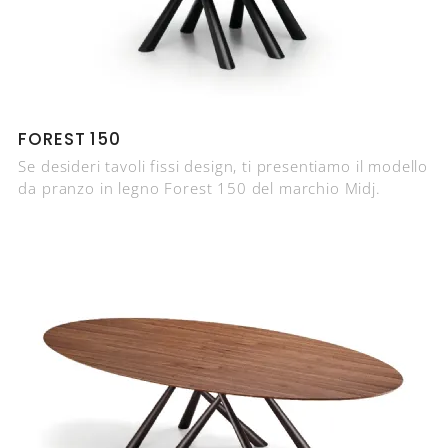
FOREST 150
Se desideri tavoli fissi design, ti presentiamo il modello
da pranzo in legno Forest 150 del marchio Midj.