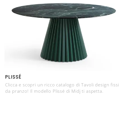
PLISSÉ
Clicca e scopri un ricco catalogo di Tavoli design fissi
da pranzo! Il modello Plissé di Midj ti aspetta.