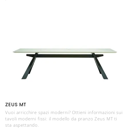
ZEUS MT
Vuoi arricchire spazi moderni? Ottieni informazioni sui
tavoli moderni fissi: il modello da pranzo Zeus MT ti
sta aspettando.