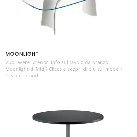
MOONLIGHT
Vuoi avere ulteriori info sul tavolo da pranzo
Moonlight di Midj? Clicca e scopri di più sui modelli
fissi del brand.