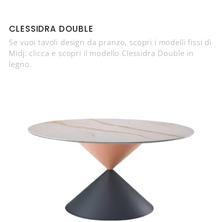
CLESSIDRA DOUBLE
Se vuoi tavoli design da pranzo, scopri i modelli fissi di
Midj: clicca e scopri il modello Clessidra Double in
legno.