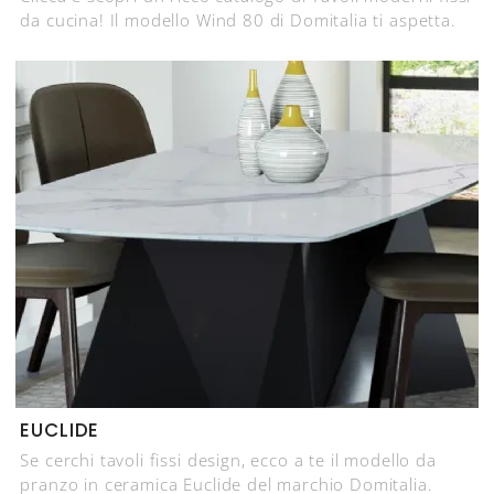
da cucina! Il modello Wind 80 di Domitalia ti aspetta.
EUCLIDE
Se cerchi tavoli fissi design, ecco a te il modello da
pranzo in ceramica Euclide del marchio Domitalia.