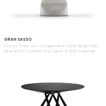
GRAN SASSO
Clicca e scopri una ricca gamma di Tavoli design fissi
da pranzo! Il modello Gran Sasso di Midj ti attende.