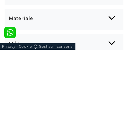
Materiale
Stile
Privacy
Cookie
Gestisci i consensi
-
Tipologia
I più visti a :