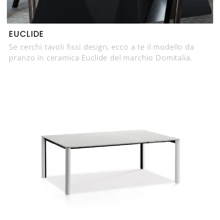
EUCLIDE
Se cerchi tavoli fissi design, ecco a te il modello da
pranzo in ceramica Euclide del marchio Domitalia.