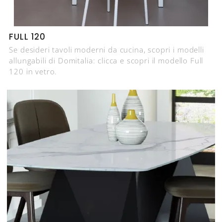
FULL 120
Se desideri tavoli moderni da cucina, scopri i modelli
allungabili di Domitalia: clicca e scopri il modello Full
120 in vetro.