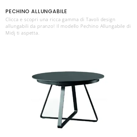
PECHINO ALLUNGABILE
Clicca e scopri una ricca gamma di Tavoli design
allungabili da pranzo! Il modello Pechino Allungabile di
Midj ti aspetta.