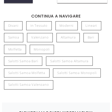
CONTINUA A NAVIGARE
Divani
In Tessuto
Moderni
Lineari
Samoa
Valenzano
Altamura
Bari
Molfetta
Monopoli
Salotti Samoa Bari
Salotti Samoa Altamura
Salotti Samoa Molfetta
Salotti Samoa Monopoli
Salotti Samoa Valenzano