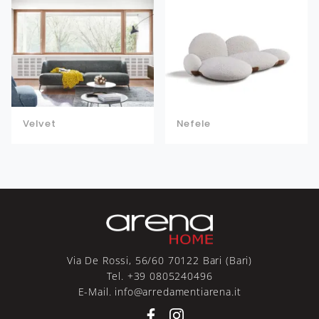
Velvet
Nefele
Via De Rossi, 56/60 70122 Bari (Bari)
Tel. +39 0805240496
E-Mail. info@arredamentiarena.it