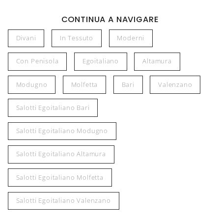
CONTINUA A NAVIGARE
Divani
In Tessuto
Moderni
Con Penisola
Egoitaliano
Altamura
Modugno
Molfetta
Bari
Valenzano
Salotti Egoitaliano Bari
Salotti Egoitaliano Modugno
Salotti Egoitaliano Altamura
Salotti Egoitaliano Molfetta
Salotti Egoitaliano Valenzano