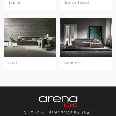
Sophia
Space Speed
Alter
Comfort
Via De Rossi, 56/60 70122 Bari (Bari)