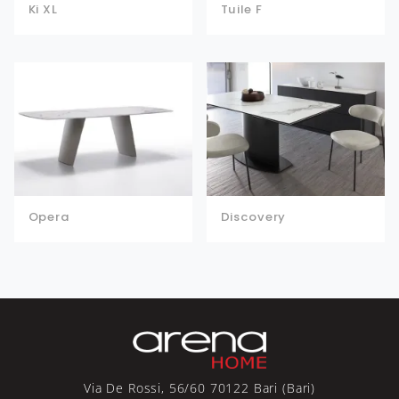
Ki XL
Tuile F
Opera
Discovery
Via De Rossi, 56/60 70122 Bari (Bari)