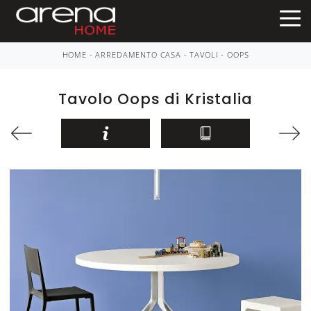
HOME
-
ARREDAMENTO CASA
-
TAVOLI
-
OOPS
Tavolo Oops di Kristalia