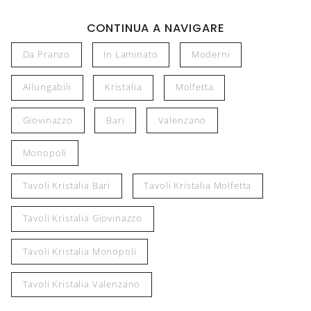
CONTINUA A NAVIGARE
Da Pranzo
In Laminato
Moderni
Allungabili
Kristalia
Molfetta
Giovinazzo
Bari
Valenzano
Monopoli
Tavoli Kristalia Bari
Tavoli Kristalia Molfetta
Tavoli Kristalia Giovinazzo
Tavoli Kristalia Monopoli
Tavoli Kristalia Valenzano