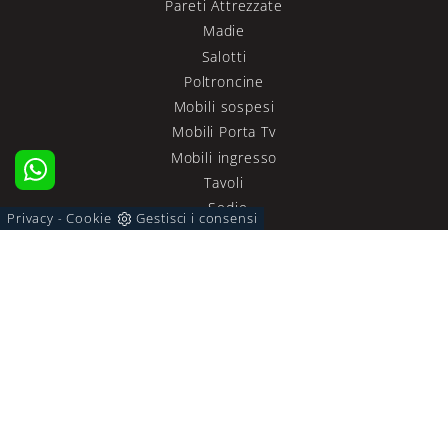
Pareti Attrezzate
Madie
Salotti
Poltroncine
Mobili sospesi
Mobili Porta Tv
Mobili ingresso
Tavoli
Sedie
Privacy
Cookie
Gestisci i consensi
-
ZONA NOTTE
Letti
Comodini
Letti a scomparsa
Armadi
Camerette
ACCESSORI CASA