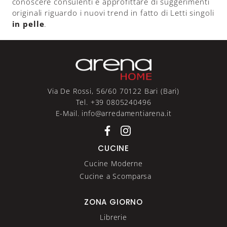
conoscere consulenti e approfittare di suggerimenti
originali riguardo i nuovi trend in fatto di Letti singoli
in pelle
.
Via De Rossi, 56/60 70122 Bari (Bari)
Tel. +39 0805240496
E-Mail. info@arredamentiarena.it
CUCINE
Cucine Moderne
Cucine a Scomparsa
ZONA GIORNO
Librerie