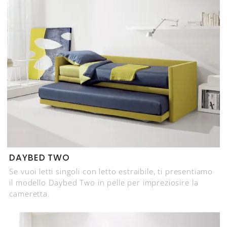
DAYBED TWO
Se vuoi letti singoli con letto estraibile, ti presentiamo
il modello Daybed Two in pelle per impreziosire la
cameretta.