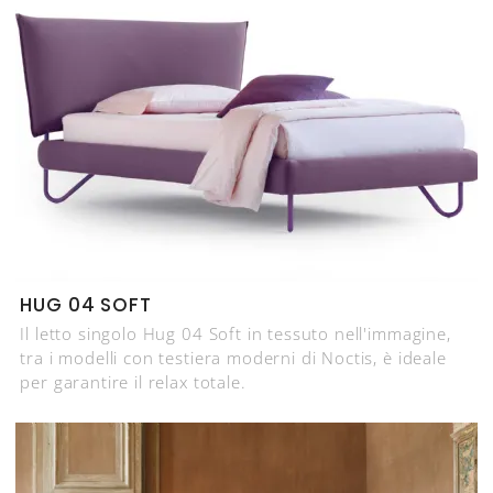
HUG 04 SOFT
Il letto singolo Hug 04 Soft in tessuto nell'immagine,
tra i modelli con testiera moderni di Noctis, è ideale
per garantire il relax totale.