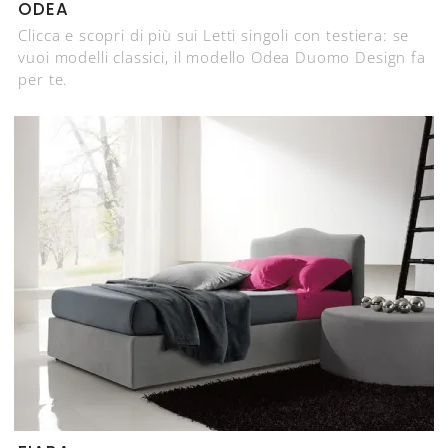
ODEA
Clicca e scopri di più sui Letti singoli con testiera: se
vuoi modelli classici, il modello Odea Duomo Design fa
per te.