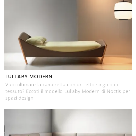
LULLABY MODERN
Vuoi ultimare la cameretta con un letto singolo in
tessuto? Eccoti il modello Lullaby Modern di Noctis per
spazi design.