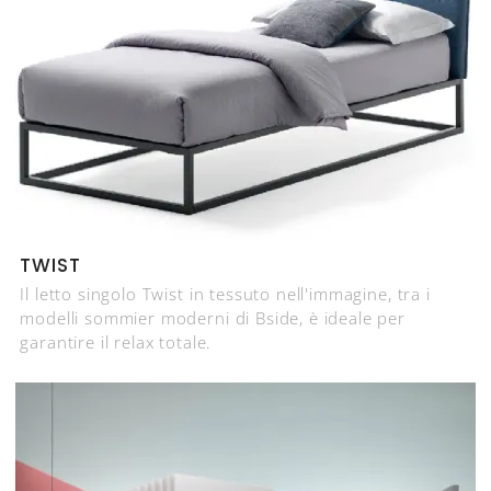
TWIST
Il letto singolo Twist in tessuto nell'immagine, tra i
modelli sommier moderni di Bside, è ideale per
garantire il relax totale.