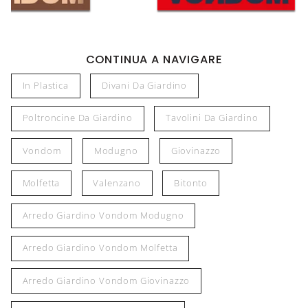
CONTINUA A NAVIGARE
In Plastica
Divani Da Giardino
Poltroncine Da Giardino
Tavolini Da Giardino
Vondom
Modugno
Giovinazzo
Molfetta
Valenzano
Bitonto
Arredo Giardino Vondom Modugno
Arredo Giardino Vondom Molfetta
Arredo Giardino Vondom Giovinazzo