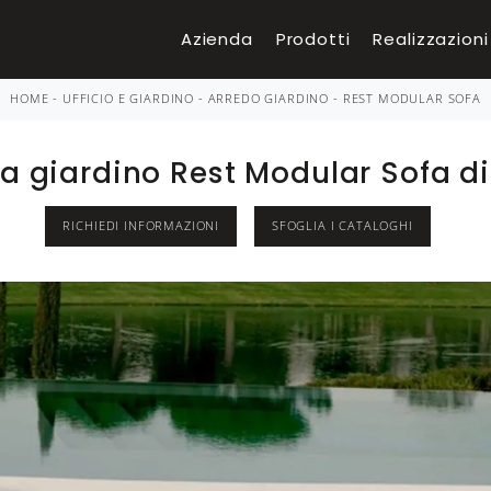
Azienda
Prodotti
Realizzazioni
HOME
-
UFFICIO E GIARDINO
-
ARREDO GIARDINO
-
REST MODULAR SOFA
a giardino Rest Modular Sofa 
RICHIEDI INFORMAZIONI
SFOGLIA I CATALOGHI