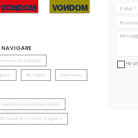
 NAVIGARE
troncine Da Giardino
Ho pr
ggiano
Monopoli
Valenzano
 Giardino Vondom Noicattaro
do Giardino Vondom Triggiano