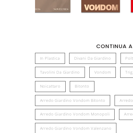
CONTINUA A
In Plastica
Divani Da Giardino
Pol
Tavolini Da Giardino
Vondom
Tri
Noicattaro
Bitonto
Arredo Giardino Vondom Bitonto
Arredo
Arredo Giardino Vondom Monopoli
Arre
Arredo Giardino Vondom Valenzano