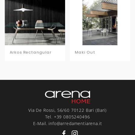
Arkos Rectangular
Maki Out
Via De Rossi, 56/60 70122 Bari (Bari)
Tel. +39 0805240496
E-Mail. info@arredamentiarena.it