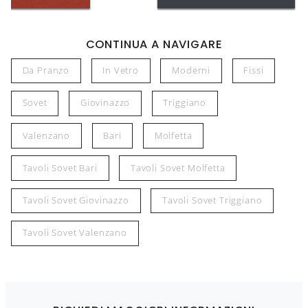
CONTINUA A NAVIGARE
Da Pranzo
In Vetro
Moderni
Fissi
Sovet
Giovinazzo
Triggiano
Valenzano
Bari
Molfetta
Tavoli Sovet Bari
Tavoli Sovet Molfetta
Tavoli Sovet Giovinazzo
Tavoli Sovet Triggiano
Tavoli Sovet Valenzano