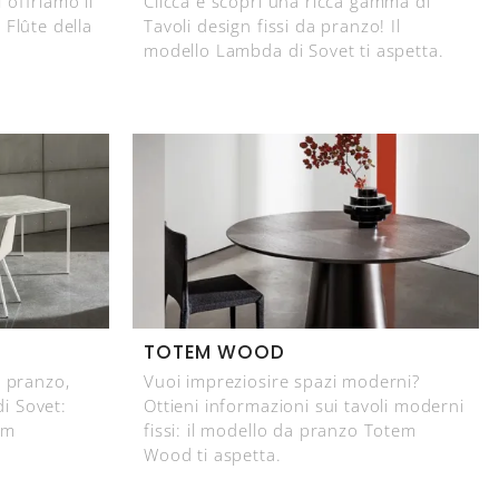
i offriamo il
Clicca e scopri una ricca gamma di
 Flûte della
Tavoli design fissi da pranzo! Il
modello Lambda di Sovet ti aspetta.
TOTEM WOOD
a pranzo,
Vuoi impreziosire spazi moderni?
di Sovet:
Ottieni informazioni sui tavoli moderni
lim
fissi: il modello da pranzo Totem
Wood ti aspetta.