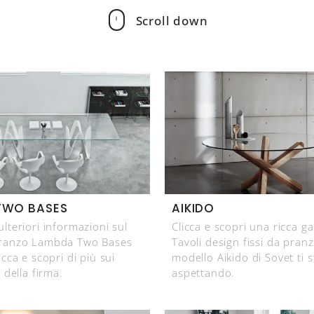
Scroll down
TWO BASES
AIKIDO
ulteriori informazioni sul
Clicca e scopri una ricca 
pranzo Lambda Two Bases
Tavoli design fissi da pranzo
icca e scopri di più sui
modello Aikido di Sovet ti s
i della firma.
aspettando.