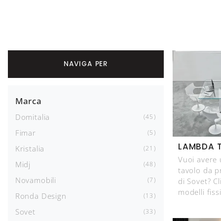
NAVIGA PER
Marca
Domitalia
45
Fimar
5
LAMBDA 
Kristalia
21
Vuoi avere 
Midj
48
tavolo da 
Novamobili
7
di Sovet? Cl
modelli fiss
Ronda Design
13
Sovet
33