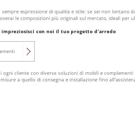
sempre espressione di qualità e stile: se sei non lontano da 
erai le composizioni più originali sul mercato, ideali per u
: impreziosisci con noi il tuo progetto d’arredo
lementi
 di ogni cliente con diverse soluzioni di mobili e complementi 
o misure a quello di consegna e installazione fino all’assisten
il complemento d’arredo che fa per te
zioni di Sovet
ta realizzato il progetto
o in negozio per
dare forma alla tua idea di casa
: potrai chi
il nostro sito.