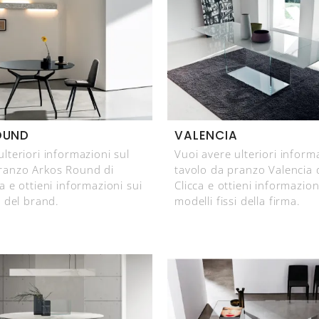
OUND
VALENCIA
ulteriori informazioni sul
Vuoi avere ulteriori inform
pranzo Arkos Round di
tavolo da pranzo Valencia 
a e ottieni informazioni sui
Clicca e ottieni informazion
i del brand.
modelli fissi della firma.