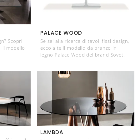
PALACE WOOD
gn? Scopri
Se sei alla ricerca di tavoli fissi design,
: il modello
ecco a te il modello da pranzo in
.
legno Palace Wood del brand Sovet.
LAMBDA