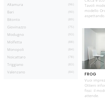
Clicca e sc
Altamura
96
Tavoli moder
modello Ord
Bari
90
aspettando
Bitonto
89
Giovinazzo
75
Modugno
93
Molfetta
88
Monopoli
84
Noicattaro
78
Triggiano
83
Valenzano
84
FROG
Vuoi imprez
Ottieni inf
fissi: il mo
attende.