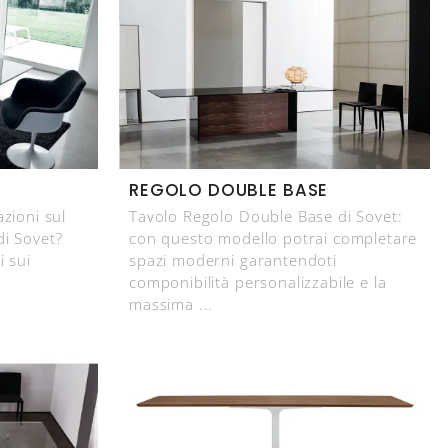
REGOLO DOUBLE BASE
azioni sul
Tavolo Regolo Double Base di Sovet:
di Sovet?
con questo modello potrai completare
i sui
spazi moderni garantendoti
componibilità personalizzabile e la
massima ...