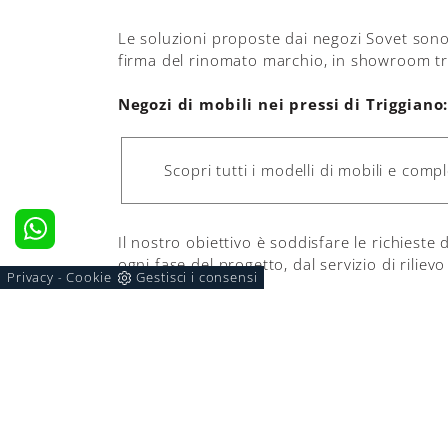
Le soluzioni proposte dai negozi Sovet sono 
firma del rinomato marchio, in showroom trov
Negozi di mobili nei pressi di Triggiano
Scopri tutti i modelli di mobili e comp
Il nostro obiettivo è soddisfare le richieste
ogni fase del progetto, dal servizio di riliev
Privacy
Cookie
Gestisci i consensi
-
desideri:
decorare ambienti belli e funzionali con 
progettare i tuoi spazi ad hoc con le solu
assicurarti la totale soddisfazione una vol
I nostri professionisti d'arredo ti attendon
oppure
scopri come contattarci
visitando 