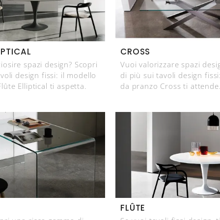
IPTICAL
CROSS
iosire spazi design? Scopri
Vuoi valorizzare spazi desi
avoli design fissi: il modello
di più sui tavoli design fissi
ûte Elliptical ti aspetta.
da pranzo Cross ti attende
FLÛTE