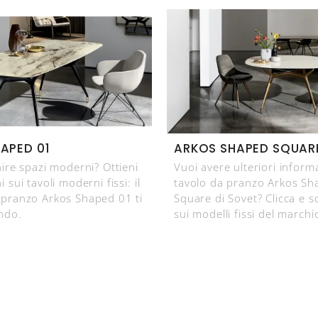
APED 01
ARKOS SHAPED SQUAR
hire spazi moderni? Ottieni
Vuoi avere ulteriori inform
 sui tavoli moderni fissi: il
tavolo da pranzo Arkos Sh
 pranzo Arkos Shaped 01 ti
Square di Sovet? Clicca e s
ndo.
sui modelli fissi del marchi