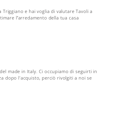
Triggiano e hai voglia di valutare Tavoli a
ltimare l’arredamento della tua casa
del made in Italy. Ci occupiamo di seguirti in
za dopo l'acquisto, perciò rivolgiti a noi se
edere a loro per ogni eventuale domanda,