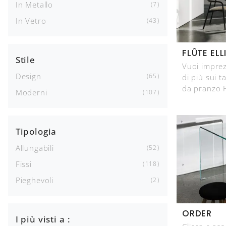
In Metallo
7
In Vetro
43
FLÛTE ELL
Stile
Vuoi imprez
Design
di più sui t
65
da pranzo Fl
Moderni
107
Tipologia
Allungabili
52
Fissi
118
Pieghevoli
2
ORDER
I più visti a :