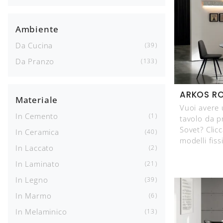
Ambiente
Da Cucina
39
Da Pranzo
133
ARKOS R
Materiale
Vuoi avere 
In Cemento
1
tavolo da 
Sovet? Clicc
In Ceramica
40
modelli fiss
In Laccato
2
In Laminato
21
In Legno
39
In Marmo
6
In Melaminico
13