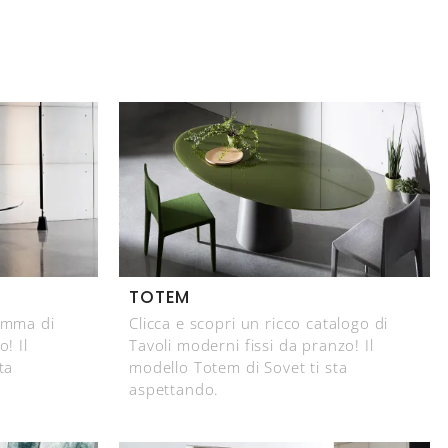
TOTEM
gamma di
Clicca e scopri un ricco catalogo di
! Il
Tavoli moderni fissi da pranzo! Il
ta
modello Totem di Sovet ti sta
aspettando.