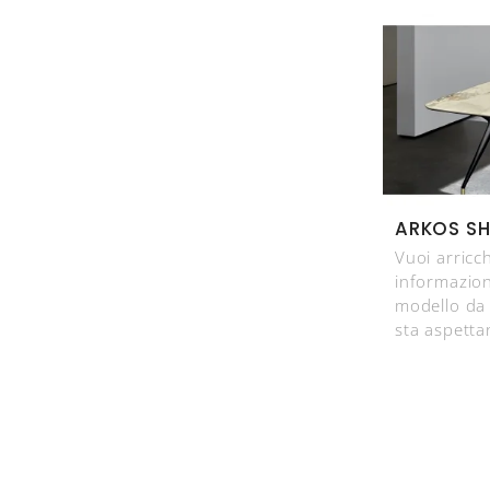
ARKOS SH
Vuoi arricc
informazioni
modello da
sta aspetta