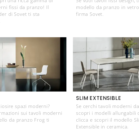
opri una ricca gamma di
Se vuoi tavoli fissi design, t
ni fissi da pranzo! Il
modello da pranzo in vetro
er di Sovet ti sta
firma Sovet.
.
SLIM EXTENSIBLE
iosire spazi moderni?
Se cerchi tavoli moderni d
ormazioni sui tavoli moderni
scopri i modelli allungabili 
dello da pranzo Frog ti
clicca e scopri il modello S
Extensible in ceramica.