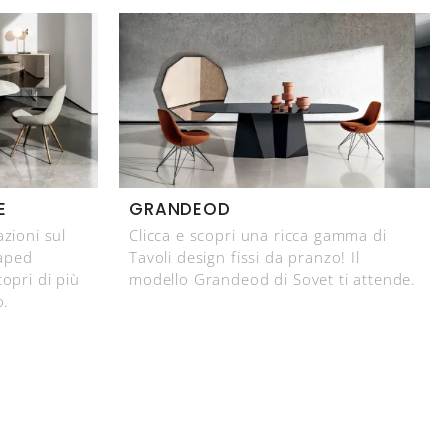
E
GRANDEOD
azioni sul
Clicca e scopri una ricca gamma di
aped
Tavoli design fissi da pranzo! Il
copri di più
modello Grandeod di Sovet ti attende.
o.